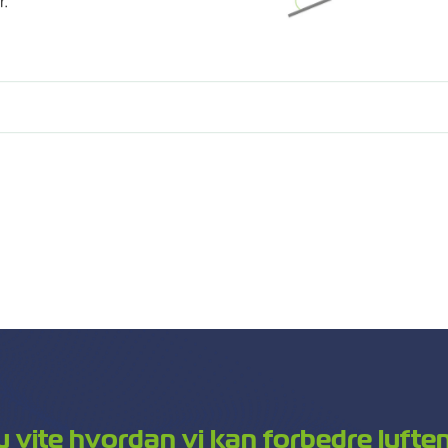
r.
du vite hvordan vi kan forbedre luften