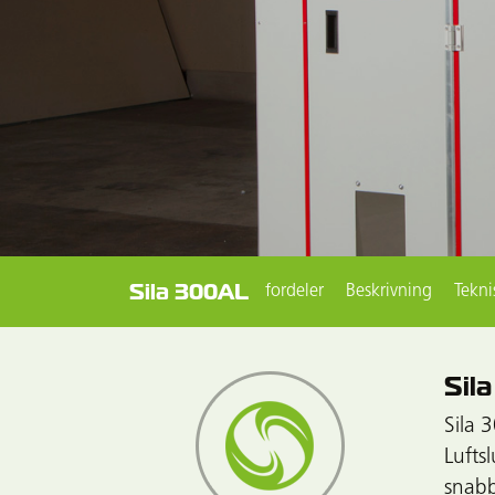
Sila 300AL
fordeler
Beskrivning
Tekni
Sil
Sila 
Lufts
snabb