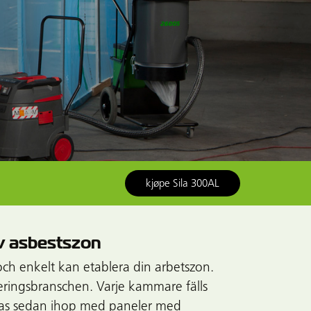
kjøpe Sila 300AL
av asbestszon
 och enkelt kan etablera din arbetszon.
eringsbranschen. Varje kammare fälls
las sedan ihop med paneler med