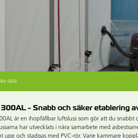
ske data
a 300AL - Snabb och säker etablering 
300AL är en ihopfällbar luftsluss som gör att du snabbt
lussarna har utvecklats i nära samarbete med asbestsan
t upp och stadgas med PVC-rör. Varje kammare kopp