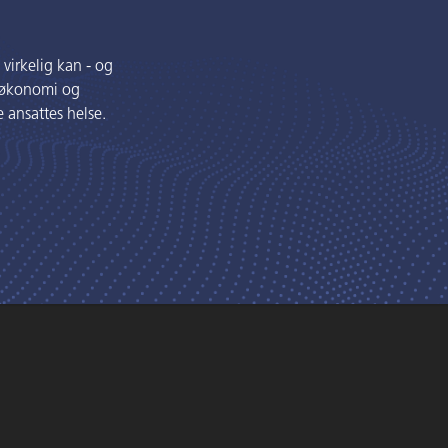
 virkelig kan - og
på økonomi og
 ansattes helse.