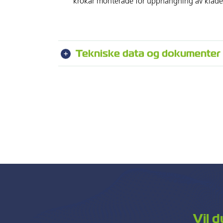
krokar monterade för upphängning av kläde
Tekniske data og dokumenter
Vil 