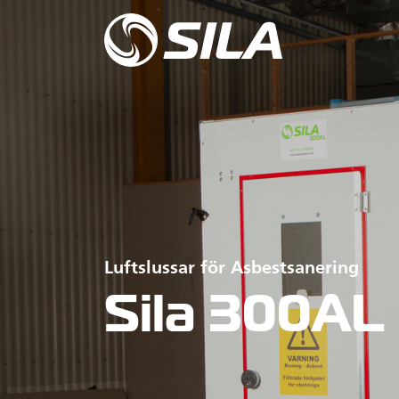
Luftslussar för Asbestsanering
Sila 300AL