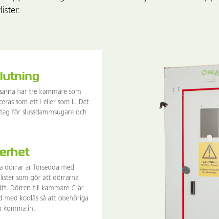
ister.
lutning
ssarna har tre kammare som
ceras som ett I eller som L. Det
rtag för slussdammsugare och
erhet
a dörrar är försedda med
ister som gör att dörrarna
tätt. Dörren till kammare C är
d med kodlås så att obehöriga
n komma in.