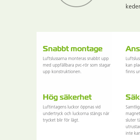
kederl
Snabbt montage
Ans
Luftslussarna monteras snabbt upp
Luftslu
med uppfällbara pvc-rör som stagar
kan pla
upp konstruktionen.
finns u
Hög säkerhet
Säk
Luftintagens luckor öppnas vid
Samtlig
undertryck och luckorna stängs när
magnetl
trycket blir för lågt.
sluter 
utrusta
inte ka