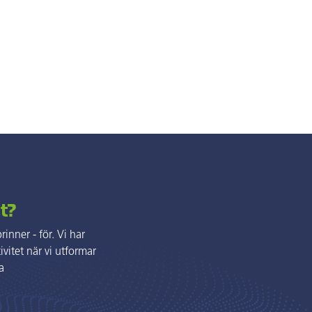
ft?
inner - för. Vi har
vitet när vi utformar
a