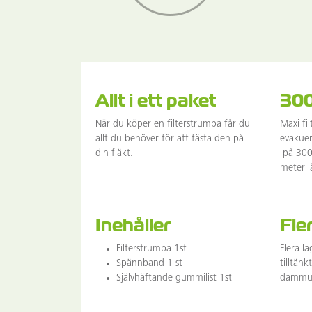
Allt i ett paket
30
När du köper en filterstrumpa får du
Maxi fil
allt du behöver för att fästa den på
evakuer
din fläkt.
på 300 
meter l
Inehåller
Fle
Filterstrumpa 1st
Flera l
Spännband 1 st
tilltän
Självhäftande gummilist 1st
dammup