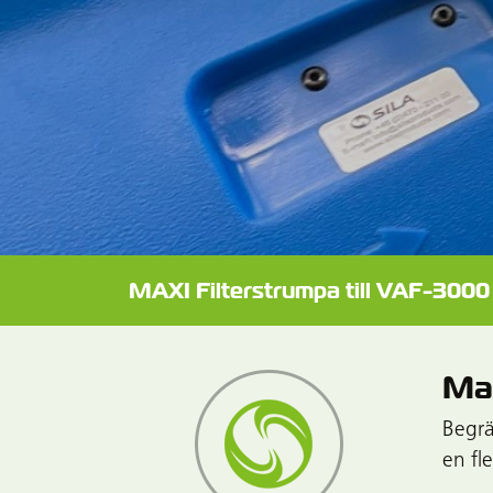
MAXI Filterstrumpa till VAF-3000
Max
Begrä
en fl