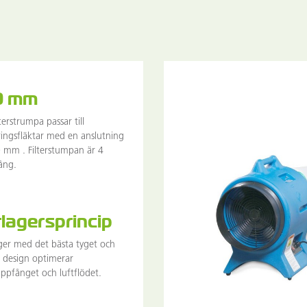
0 mm
terstrumpa passar till
ingsfläktar med en anslutning
mm . Filterstumpan är 4
ång.
rlagersprincip
ager med det bästa tyget och
kt design optimerar
pfånget och luftflödet.