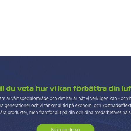
ll du veta hur vi kan förbättra din lu
are är vårt specialområde och det här är nåt vi verkligen kan - och br
era generationer och vi tänker alltid på ekonomi och kostnadseffekti
våra produkter, men framför allt på din och dina medarbetares häls
Boka en demo