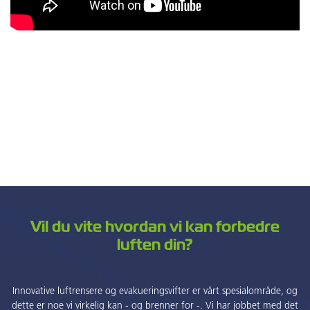
Vil du vite hvordan vi kan forbedre
luften din?
Innovative luftrensere og evakueringsvifter er vårt spesialområde, og
dette er noe vi virkelig kan - og brenner for -. Vi har jobbet med det